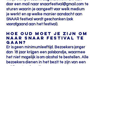
door een mail naar
snaarfestival@gmail.com
te
sturen waarin je aangeeft voor welk medium
je werkt en op welke manier aandacht aan
SNAAR festival wordt geschonken (ook
voorafgaand aan het festival).
HOE OUD MOET JE ZIJN OM
NAAR SNAAR FESTIVAL TE
GAAN?
Er is geen minimumleeftijd. Bezoekers jonger
dan 18 jaar krijgen een polsbandje, waarmee
het niet mogelijk is om alcohol te bestellen. Alle
bezoekers dienen in het bezit te zijn van een
geldig entreekaartje.
tijdschema?
Het tijdschema is nog niet bekend. Je kunt je
abonneren op de nieuwsbrief en ons volgen op
onze socials om op de hoogte te blijven!