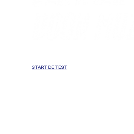
Ga je beter presteren door het luisteren naar 
interactieve voorstelling met web-based app 
brein. Inclusief mythbusting van het ‘Mozart eff
Mozart word je niet per se slimmer,
maar hoe we
START DE TEST
Elizabeth Jaxon - harp
Laura Kuijper - presentatie
Muziek:
Douwe Eisenga — For Mattia
Ukrainian folk song, arr. Alina Bzhezhinska — 