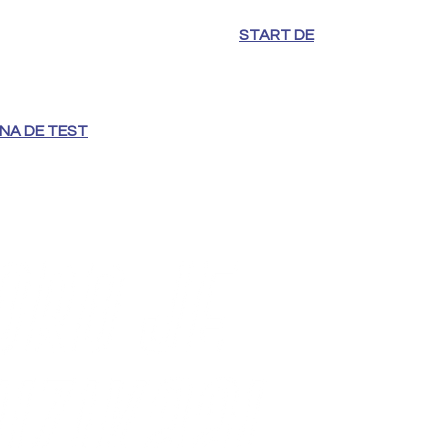
est en krijg je verschillende muziekgenres te
arom deze muziek goed bij je persoonlijkheid
uw muzieksmaak goed voorspeld?
START DE
l Visser, Tisha Smit, Philip Kars – band
ofoon
NA DE TEST