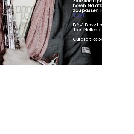
zeer korte persoonlijkheidst
horen. Na afloop hoor je wa
zou passen. Hebben wij jo
TEST
DAV.: Davy Lourenburg, Hesse
Ties Mellema – baritonsax
Curator: Rebecca Schaefer