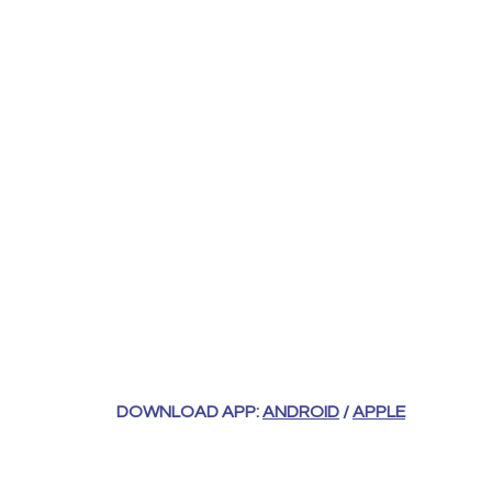
Wat gebeurt er met ons als we bepaalde muziek j
vinden? En hoe verraadt onze lichaamstaal
wa
misschien stil te zitten tijdens deze voorstel
vertellen een hoop over wat jij van de muziek vi
Deze bewegingen worden onder de loep ge
telefoon die gemaakt is door onderzoekers van
Centre for Interdisciplinary Studies in Rhythm,
DOWNLOAD APP:
ANDROID
/
APPLE
JongNBE:
Anna May van der Feen – fluit
Maud Busschers – hobo