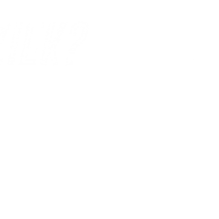
muziek? Vind het uit
in deze
Wordt muzi
over de invloed van muziek op het
tweelingen
ect’; van luisteren naar muziek van
tweelinge
rkt het dan wel?
En ben jij
Een voorste
muzikale 
Laura Wesse
samen
me
(en tweeli
Plywe Kacza
Clean Pete
cello
Laura Wess